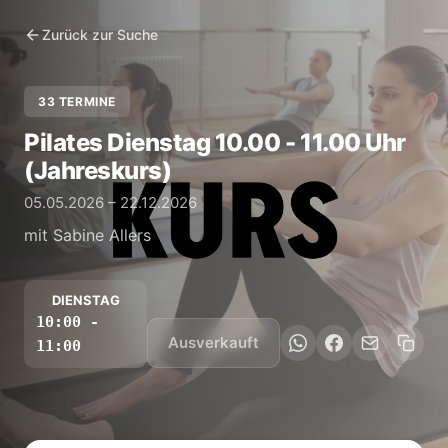
Zurück zur Suche
33 TERMINE
Pilates Dienstag 10.00 - 11.00 Uhr
(Jahreskurs)
05.05.2026 – 22.12.2026
mit Sabine Allers
DIENSTAG
10:00 -
Ausverkauft
11:00