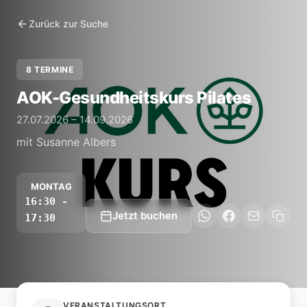
Zurück zur Suche
8 TERMINE
AOK-Gesundheitskurs Pilates
27.07.2026 – 14.09.2026
mit Susanne Albers
MONTAG
16:30 -
Jetzt buchen
17:30
VERANSTALTUNGSORT