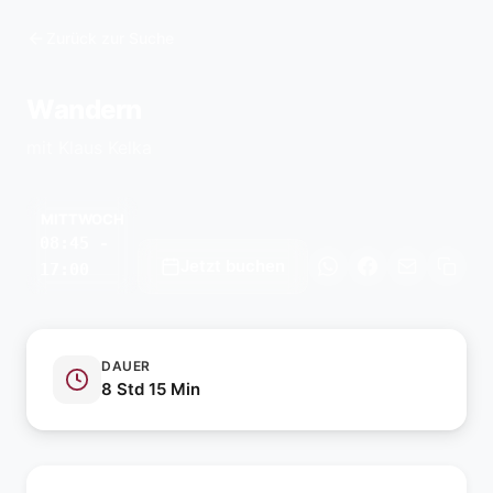
Zurück zur Suche
Wandern
mit Klaus Kelka
MITTWOCH
08:45 -
Jetzt buchen
17:00
DAUER
8 Std 15 Min