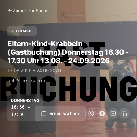
Zurück zur Suche
7 TERMINE
Eltern-Kind-Krabbeln
(Gastbuchung) Donnerstag 16.30 -
17.30 Uhr 13.08. - 24.09.2026
13.08.2026 – 24.09.2026
mit Arne Tschorn
DONNERSTAG
16:30 -
Termin wählen
17:30